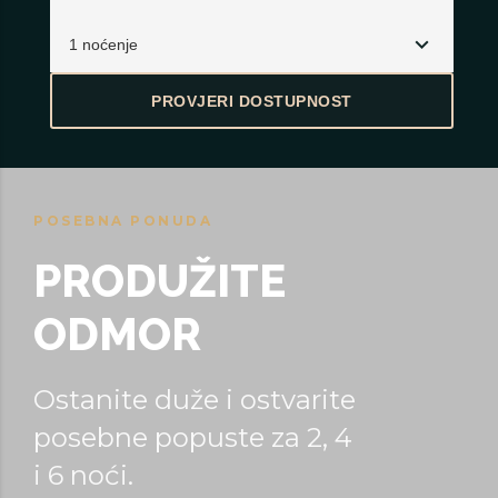
1 noćenje
POSEBNA PONUDA
PRODUŽITE
ODMOR
Ostanite duže i ostvarite
posebne popuste za 2, 4
i 6 noći.