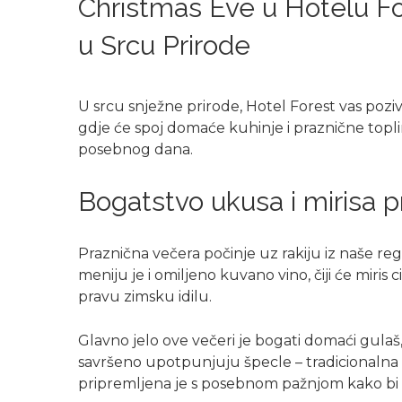
Christmas Eve u Hotelu For
u Srcu Prirode
U srcu snježne prirode, Hotel Forest vas po
gdje će spoj domaće kuhinje i praznične topl
posebnog dana.
Bogatstvo ukusa i mirisa p
Praznična večera počinje uz rakiju iz naše regije
meniju je i omiljeno kuvano vino, čiji će miris ci
pravu zimsku idilu.
Glavno jelo ove večeri je bogati domaći gulaš, 
savršeno upotpunjuju špecle – tradicionalna t
pripremljena je s posebnom pažnjom kako bi za