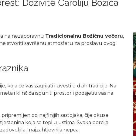
est: Doživite Čaroliju Božića
ziva na nezaboravnu
Tradicionalnu Božićnu večeru
,
ine stvoriti savršenu atmosferu za proslavu ovog
raznika
, koja će vas zagrijati i uvesti u duh tradicije. Na
meta i klinčića ispuniti prostor i podsjetiti vas na
pripremljen od najfinijih sastojaka, čije okuse
jestenina koja se topi u ustima. Svaka porcija
dovoljila i najzahtjevnija nepca.