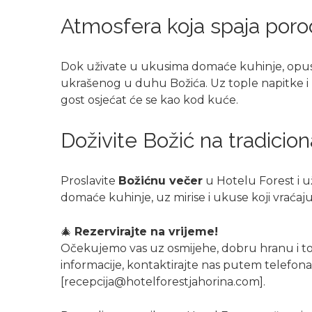
Atmosfera koja spaja porodi
Dok uživate u ukusima domaće kuhinje, opus
ukrašenog u duhu Božića. Uz tople napitke i 
gost osjećat će se kao kod kuće.
Doživite Božić na tradicio
Proslavite
Božićnu večer
u Hotelu Forest i už
domaće kuhinje, uz mirise i ukuse koji vraćaj
🎄
Rezervirajte na vrijeme!
Očekujemo vas uz osmijehe, dobru hranu i to
informacije, kontaktirajte nas putem telefona
[
recepcija@hotelforestjahorina.com
].