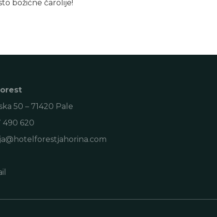
to božićne čarolije!
Forest
ska 50 – 71420 Pale
7 490 620
ja@hotelforestjahorina.com
il