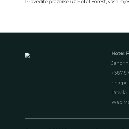
Provedite praznike uz Hotel Forest, vaše mjes
Hotel 
Jahorin
+387 5
recepci
Pravila
Web Ma